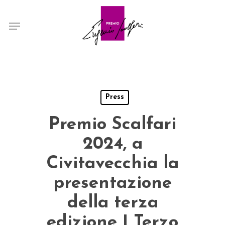
Skip
Menu
to
main
content
Press
Premio Scalfari
2024, a
Civitavecchia la
presentazione
della terza
edizione | Terzo