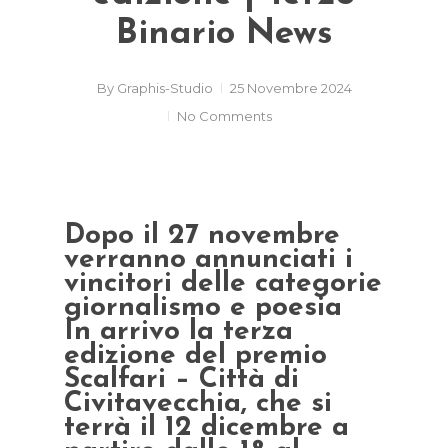
Binario News
By
Graphis-Studio
25 Novembre 2024
No Comments
Dopo il 27 novembre
verranno annunciati i
vincitori delle categorie
giornalismo e poesia
In arrivo la terza
edizione del premio
Scalfari – Città di
Civitavecchia, che si
terrà il 12 dicembre a