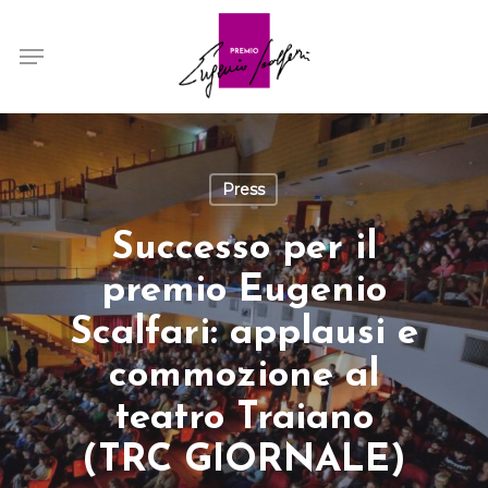
Skip
Menu
to
main
content
Press
Successo per il
premio Eugenio
Scalfari: applausi e
commozione al
teatro Traiano
(TRC GIORNALE)