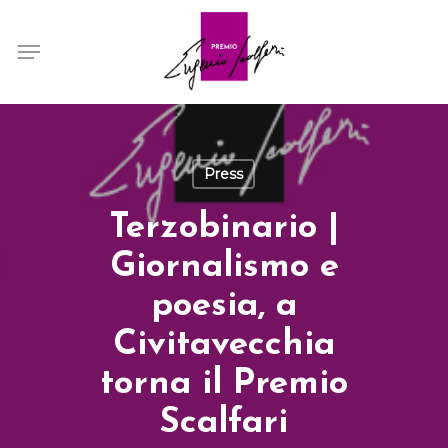
Skip
Menu
to
main
content
Press
Terzobinario |
Giornalismo e
poesia, a
Civitavecchia
torna il Premio
Scalfari